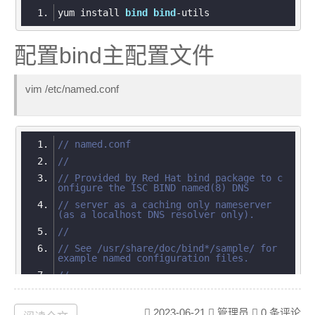
yum install 
bind
bind
配置bind主配置文件
vim /etc/named.conf
// named.conf
//
// Provided by Red Hat bind package to c
onfigure the ISC BIND named(8) DNS
// server as a caching only nameserver 
(as a localhost DNS resolver only).
//
// See /usr/share/doc/bind*/sample/ for 
example named configuration files.
//
// See the BIND Administrator's Referenc
e Manual (ARM) for details about the
2023-06-21
管理员
0 条评论