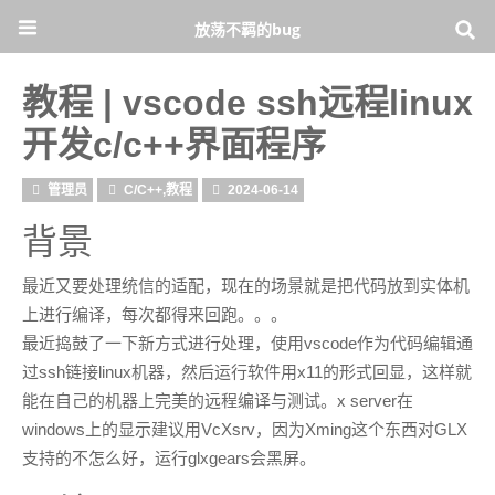
放荡不羁的bug
教程 | vscode ssh远程linux
开发c/c++界面程序
管理员
C/C++
,
教程
2024-06-14
背景
最近又要处理统信的适配，现在的场景就是把代码放到实体机
上进行编译，每次都得来回跑。。。
最近捣鼓了一下新方式进行处理，使用vscode作为代码编辑通
过ssh链接linux机器，然后运行软件用x11的形式回显，这样就
能在自己的机器上完美的远程编译与测试。x server在
windows上的显示建议用VcXsrv，因为Xming这个东西对GLX
支持的不怎么好，运行glxgears会黑屏。