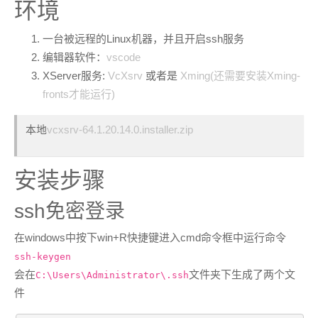
环境
一台被远程的Linux机器，并且开启ssh服务
编辑器软件：
vscode
XServer服务:
VcXsrv
或者是
Xming(还需要安装Xming-
fronts才能运行)
本地
vcxsrv-64.1.20.14.0.installer.zip
安装步骤
ssh免密登录
在windows中按下win+R快捷键进入cmd命令框中运行命令
ssh-keygen
会在
文件夹下生成了两个文
C:\Users\Administrator\.ssh
件