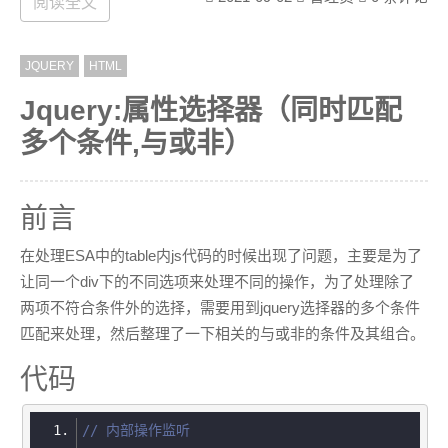
阅读全文
console
.error()  
// 打印错误
console
.info()   
// 打印信息
console
.warn()   
// 打印警告
JQUERY
HTML
console
.assert() 
// 打印断言
console
.clear()  
// 清空
Jquery:属性选择器（同时匹配
多个条件,与或非）
console
.log(
'%cHello'
, 
'color: #43bb88;f
ont-size: 24px;font-weight: bold;text-de
前言
coration: underline;'
在处理ESA中的table内js代码的时候出现了问题，主要是为了
让同一个div下的不同选项来处理不同的操作，为了处理除了
console
.log(
'%d'
, 
123
两项不符合条件外的选择，需要用到jquery选择器的多个条件
匹配来处理，然后整理了一下相关的与或非的条件及其组合。
console
.log(
'%i'
, 
123
代码
// 内部操作监听
console
.log(
'%o'
, 
document