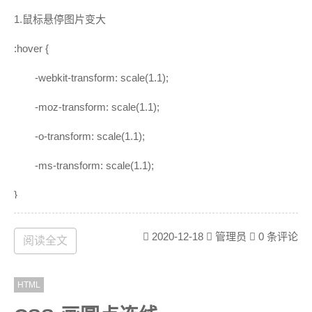
<
html
>
1.鼠标悬停图片变大
<
head
>
:hover {
<
title
>
Test
</
title
>
<
script
src
=
"https://blog.bug-maker.
com/admin/js/jquery.js?v=17.10.30"
>
</
scr
-webkit-transform: scale(1.1);
ipt
>
<
script
type
=
"text/javascript"
>
-moz-transform: scale(1.1);
    $().ready(
function
(
)
-o-transform: scale(1.1);
-ms-transform: scale(1.1);
debugger
;
// open console and cli
ck F10
}
//多条件选择
        $(
'#table1 #td1-1,#td1-2'
).css
(
'color'
,
'red'
缓慢变化需要在包住图片的外层加上：-webkit-transition: all
2020-12-18
管理员
0 条评论
//选择内容不是id=td1
阅读全文
0.5s; -moz-transition: all 0.5s; -o-transition: all 0.5s; -ms-
        $(
'#table2 tbody td:not(#td2-
transition: all 0.5s;
1)'
).css(
'color'
,
'green'
//选择条件1 attr1="a1" 和 条件2 at
HTML
变大不超出的话就加上overflow:hidden;
tr2="a2"的元素
        $(
'#table3 [attr1="a1"][attr2="a