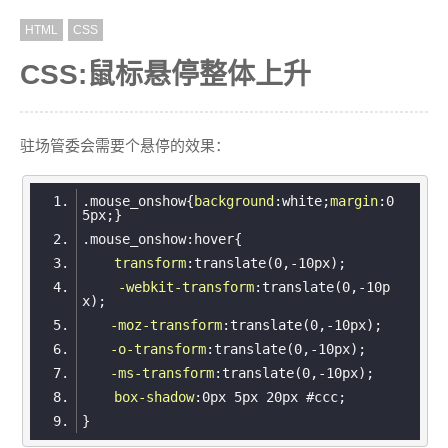
HTML
CSS
CSS:鼠标悬停整体上升
驻场管委会需要个悬停的效果：
.mouse_onshow
{
background
:white;
margin
:
0
5px
.mouse_onshow
:hover
transform
:
translate
-webkit-transform
:
translate
(0,-10p
-moz-transform
:
translate
-o-transform
:
translate
-ms-transform
:
translate
示例代码
box-shadow
:
0px
5px
20px
#ccc
<!DOCTYPE html>