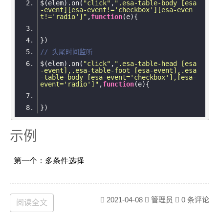
$(elem).on(
"click"
,
".esa-table-body [esa
-event][esa-event!='checkbox'][esa-even
t!='radio']"
,
function
(
e
)
console
.log(
'%O'
, 
new
Date
// 头尾时间监听
$(elem).on(
"click"
,
".esa-table-head [esa
-event],.esa-table-foot [esa-event],.esa
-table-body [esa-event='checkbox'],[esa-
event='radio']"
,
function
(
e
)
示例
2021-04-08
管理员
0 条评论
阅读全文