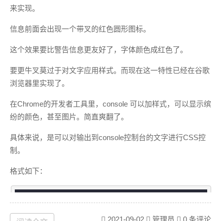
来实现。
信息前面会出现一个带叉的红色圆形图标。
这个效果要比警告信息更友好了，字体颜色成红色了。
要更牛叉莫过于对文字应用样式。而现在这一特性已经在谷歌
浏览器里实现了。
在Chrome的开发者工具里，console 可以加样式，可以显示缤
纷的颜色，甚至图片。简直爽翻了。
具体来说，是可以对输出到console控制台的文字进行CSS控
制。
格式如下：
console
.log()    
// 打印日志
console
.debug()  
// 打印调试
2021-09-02
管理员
0 条评论