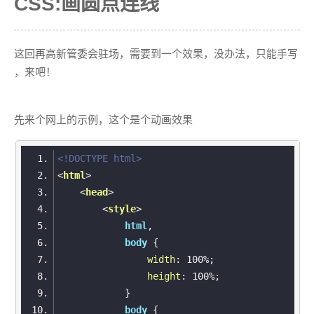
CSS:画圆点连线
2"]'
).css(
'color'
,
'blue'
2.鼠标悬停整体旋转
//选择条件1 attr1="a1" 或者 条件2 
attr2="a2"的元素
:hover {
        $(
'#table4 [attr1="a1"],#table4 
这回再高新管委会驻场，需要到一个效果，没办法，只能手写
[attr2="a2"]'
).css(
'color'
,
'yellow'
transform:rotate(360deg);
，来吧！
//选择不满足 条件1 attr1="a1" 的元
-webkit-transform:rotate(360deg);
素
先来个网上的示例，这个是个动画效果
        $(
'#table5 tbody td[attr1!="a
-moz-transform:rotate(360deg);
1"]'
).css(
'color'
,
'purple'
-o-transform:rotate(360deg);
<!DOCTYPE html>
//选择不满足 条件1 attr1="a1" 或 条
件2 attr2="a2"的元素
<
html
>
-ms-transform:rotate(360deg);
        $(
'#table6 tbody td:not([attr1
<
head
>
="a1"],[attr2="a2"])'
).css(
'color'
,
're
<
style
>
d'
}
html
        $(
'#table6 tbody td[attr1!="a1"]
[attr2!="a2"]'
).css(
'color'
,
'red'
缓慢变化需要在包住图片的外层加上：transition:All 0.4s ease-
body
width
: 
100%
in-out;-webkit-transition:All 0.4s ease-in-out;-moz-transition:All
//选择不满足 条件1 attr1="a1" 和 条
height
: 
100%
0.4s ease-in-out;-o-transition:All 0.4s ease-in-out;
件2 attr2="a2"的元素
        $(
'#table7 tbody td:not([attr1
="a1"][attr2="a2"])'
).css(
'color'
,
're
3.鼠标悬停整体旋转放大
body