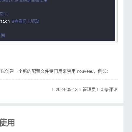
veau的开源驱动是否被使用
达显卡
ation 
#查看显卡驱动
界面
下。你可以创建一个新的配置文件专门用来禁用 nouveau，例如：
st-nvidia-nouveau.conf
2024-09-13
管理员
0 条评论
vidia-nouveau.conf << EOF
与使用
nouveau 不使用任何模式设置。