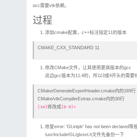
# 银河麒麟
occ需要vtk依赖。
yum 
install
 gcc gcc-c++ git cmake 
CREATE
UNIQUE
INDEX
 name_index 
ON
 
# 统信
过程
sudo apt 
install
CREATE
TABLE
records
id
BIGINT
添加cmake配置，c++标注指定11的版本
  domain_id             
INT
DEFAUL
依赖环境安装
name
VARCHAR
(
25
CMAKE_CXX_STANDARD 11
type
VARCHAR
(
10
# 银河麒麟
content
BLOB
(
64000
yum
install opencl-headers ocl-icd
nder-dev libXtst-devel libXt-devel
  ttl                   
INT
DEFAUL
修改CMake文件，让其使用更高版本的gcc
# 统信
  prio                  
INT
DEFAUL
这边gcc版本为11.4的，所以3或4开头的需要
sudo
apt install opencl-headers oc
  change_date           
INT
DEFAUL
er-dev libxtst-dev libxt-dev libxc
  disabled              
TINYINT
(
1
)
CMake/GenerateExportHeader.cmake内的169行
  ordername            
VARCHAR
(
255
CMake/vtkCompilerExtras.cmake内的30行
下载源码编译安装
  auth                  
TINYINT
(
1
)
修改成
[34]
[0-9]+
  PRIMARY 
KEY
 (
id
git
 clone https://github.com/Virtu
) 
Engine
=
InnoDB
cmake .  
# 配置项目 或者加上-DCMKAE_I
修复error: ‘GLintptr’ has not been declared
opt目录下
CREATE
INDEX
 nametype_index 
ON
rec
/usr/include/GL/glxext.h文件先备份一下
make -j9 && make install 
# 编译并且