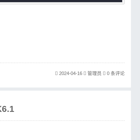
86_64-535.183.06.run
m/tesla/535.183.06/NVIDIA-Linux-x86_64-535.183.0
83
.
06
.run  
# 给文件执行权限
.
06
.run  
# 运行后一路回车确认就行
2024-04-16
管理员
0 条评论
5
) 
NOT
NULL
8
) 
DEFAULT
NULL
T
NULL
 
NOT
NULL
6.1
T
NULL
) 
DEFAULT
NULL