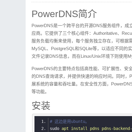
PowerDNS简介
如果时EXSI直通显卡的话需要启用对不支持的GP
PowerDNS是一个跨平台的开源DNS服务组件，
sudo
touch /etc/modprobe.d/nvidia.
应商。它提供了三个核心组件：Authoritative、Re
cat
>> /etc/modprobe.d/nvidia.conf
服务负载均衡来使用，每个服务独立存在，可根据需求
options
nvidia NVreg_OpenRmEnableU
MySQL、PostgreSQL和SQLite等，以适应不同的
EOF
文件记录DNS信息，而在Linux/Unix环境下则使用
禁用驱动后，需要重新生成initramfs，以确保在下一
PowerDNS的主要特点包括高性能、可扩展性、
的DNS查询请求，并提供快速的响应时间。同时，P
sudo dracut 
--force # 重新生成初始化R
展系统的容量和吞吐量。在安全性方面，PowerDN
sudo 
update
-initramfs -u 
# 重新生成初
等功能。
安装
sudo apt 
--purge remove nvidia-
sudo reboot  
#重启系统
# 这边是用ubuntu。
sudo
apt install pdns pdns-backend