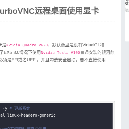
GL+TurboVNC远程桌面使用显卡
卡是
，默认源里是没有VirtualGL和
Nvidia Quadro P620
EXSI8.0情况下使用
直通安装的银河麒
Nvidia Tesla V100
须是EFI或者UEFI，并且勾选安全启动，要不直接使用
e
 -y 
# 更新系统