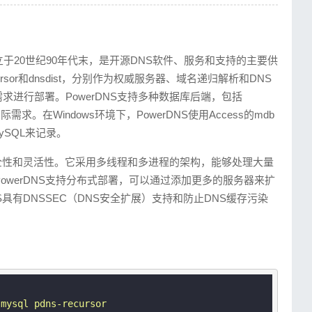
U的支持。
成立于20世纪90年代末，是开源DNS软件、服务和支持的主要供
conf
cursor和dnsdist，分别作为权威服务器、域名递归解析和DNS
 << EOF
进行部署。PowerDNS支持多种数据库后端，包括
nsupportedGpus=1
实际需求。在Windows环境下，PowerDNS使用Access的mdb
MySQL来记录。
次启动时不加载 nouveau 驱动。
安全性和灵活性。它采用多线程和多进程的架构，能够处理大量
owerDNS支持分布式部署，可以通过添加更多的服务器来扩
AM磁盘Fedora、CentOS和RHEL的系统
S具有DNSSEC（DNS安全扩展）支持和防止DNS缓存污染
始化RAM磁盘Debian或Ubuntu的系统
* # 删除所有Nvidia的驱动
-mysql pdns-recursor