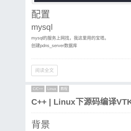
官网解决此问题的大神回复1
官网解决此问题的大神回复2
配置
安装Nvidia驱动
mysql
Nvidia官网
查好版本下载指定驱动：
NVIDIA-Linux-x
mysql的服务上网找，我这里用的宝塔。
创建pdns_server数据库
wget
 https://us.download.nvidia.co
chmod +x NVIDIA-Linux-x86_64-
535
.
1
CREATE
TABLE
sudo ./NVIDIA-Linux-x86_64-
535
.
183
id
INT
阅读全文
name
VARCHAR
(
25
master
VARCHAR
(
12
查看最终驱动安装结果：
C/C++
Linux
教程
  last_check            
INT
DEFAUL
type
VARCHAR
(
6
)
C++ | Linux下源码编译VTK
VirtualGL
  notified_serial       
INT
DEFAUL
account
VARCHAR
(
40
编译环境安装
  PRIMARY 
KEY
 (
id
背景
) 
Engine
=
InnoDB