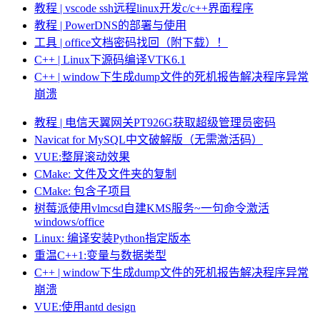
教程 | vscode ssh远程linux开发c/c++界面程序
教程 | PowerDNS的部署与使用
工具 | office文档密码找回（附下载）！
C++ | Linux下源码编译VTK6.1
C++ | window下生成dump文件的死机报告解决程序异常
崩溃
教程 | 电信天翼网关PT926G获取超级管理员密码
Navicat for MySQL中文破解版（无需激活码）
VUE:整屏滚动效果
CMake: 文件及文件夹的复制
CMake: 包含子项目
树莓派使用vlmcsd自建KMS服务~一句命令激活
windows/office
Linux: 编译安装Python指定版本
重温C++1:变量与数据类型
C++ | window下生成dump文件的死机报告解决程序异常
崩溃
VUE:使用antd design