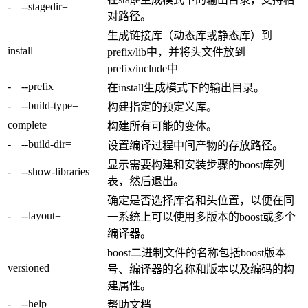
-
--stagedir=
对路径。
生成链接库（动态库或静态库）到
install
prefix/lib中，并将头文件放到
prefix/include中
-
--prefix=
在install生成模式下的输出目录。
-
--build-type=
构建指定的预定义库。
complete
构建所有可能的变体。
-
--build-dir=
设置编译过程中间产物的存放路径。
显示需要构建和安装步骤的boost库列
-
--show-libraries
表，然后退出。
确定是否选择库名和头位置，以便在同
-
--layout=
一系统上可以使用多版本的boost或多个
编译器。
boost二进制文件的名称包括boost版本
versioned
号、编译器的名称和版本以及编码的构
建属性。
-
--help
帮助文档