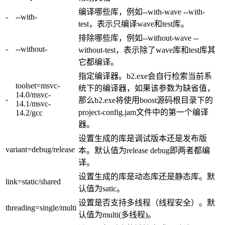
编译哪些库，例如--with-wave --with-
-
--with-
test，表示只编译wave和test库。
排除哪些库，例如--without-wave --
-
--without-
without-test，表示除了wave库和test库其
它都编译。
指定编译器。b2.exe会自行检索当前系
toolset=msvc-
统下的编译器，如果该参数为缺省值，
14.0/msvc-
-
那么b2.exe将使用boost源码根目录下的
14.1/msvc-
project-config.jam文件中的第一个编译
14.2/gcc
器。
设置生成的库是调试版本还是发布版
variant=debug/release
本。默认值为release debug即两者都编
译。
设置生成的库是动态库还是静态库。默
link=static/shared
认值为satic。
设置是否支持多线程（线程安全）。默
threading=single/multi
认值为multi(多线程)。