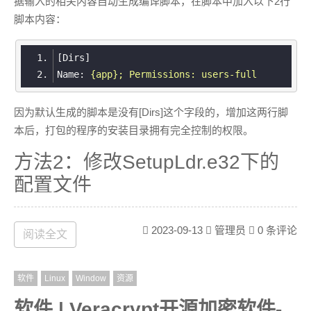
据输入的相关内容自动生成编译脚本，在脚本中加入以下2行
脚本内容：
[Dirs]
Name
: 
{app}; Permissions: users-full
因为默认生成的脚本是没有[Dirs]这个字段的，增加这两行脚
本后，打包的程序的安装目录拥有完全控制的权限。
方法2：修改SetupLdr.e32下的
配置文件
使用Resource Hacker 修改 INNO安装目录下的SetupLdr.e32
文件中的Manifest内容
2023-09-13
管理员
0 条评论
阅读全文
修改SetupLdr.e32第24行内容：
软件
Linux
Window
资源
原文：
<
requestedExecutionLevel
level
=
"asI
nvoker"
uiAccess
=
"false"
/>
软件 | Veracrypt开源加密软件-