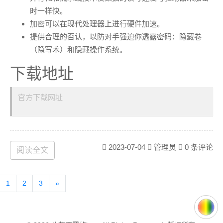
时一样快。
加密可以在现代处理器上进行硬件加速。
提供合理的否认，以防对手强迫你透露密码：隐藏卷
（隐写术）和隐藏操作系统。
下载地址
官方下载网址
使用流程（加密文件夹，挂
载成磁盘）
2023-07-04
管理员
0 条评论
阅读全文
安装的话就是普通软件的安装流程
1
2
3
»
软件主界面点击创建加密卷
选在创建文件型加密卷