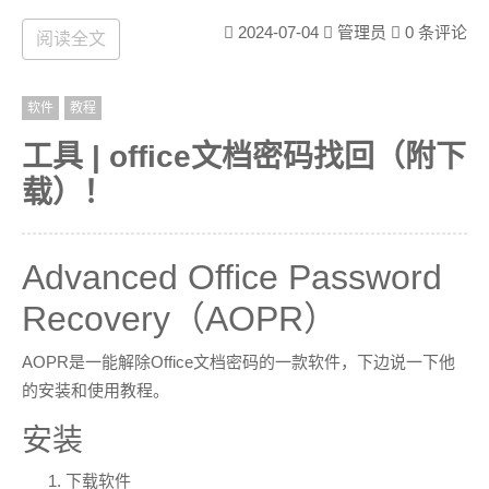
会出现的问题
2024-07-04
管理员
0 条评论
阅读全文
1.
中Service state后的ver.显示是 N/A。
RDPConf.exe
软件
教程
解决办法：直接在cmd或运行里输入winver查看操作系统
工具 | office文档密码找回（附下
内部版本。
载）！
2.
中出现红字的
提示，此提示
RDPConf.exe
[not supported]
代表不能成功配置，主要原因是
C:\Program Files\RDP
Advanced Office Password
内没有当前系统对应版本的配置。
Wrapper\rdpwrap.ini
Recovery（AOPR）
解决办法：在
rdpwrap.ini项目
中下载最新的rdpwrap.ini文
AOPR是一能解除Office文档密码的一款软件，下边说一下他
件覆盖掉
C:\Program Files\RDP Wrapper\rdpwrap.ini
的安装和使用教程。
的。
安装
下载软件