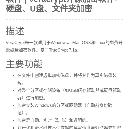
修改为：
<
requestedExecutionLevel
level
=
"r
equireAdministrator"
uiAccess
=
"false"
/>
硬盘、U盘、文件夹加密
注意编译后保存！！！
描述
VeraCrypt是一款适用于Windows、Mac OSX和Linux的免费开
源磁盘加密软件。基于TrueCrypt 7.1a。
主要功能
在文件中创建虚拟加密磁盘，并将其作为真实磁盘装
载。
对整个分区或存储设备（如USB闪存驱动器或硬盘驱动
器）进行加密。
加密安装Windows的分区或驱动器（启动前身份验
证）。
加密是自动、实时（动态）和透明的。
并行化和流水线技术使数据的读写速度与驱动器未加密