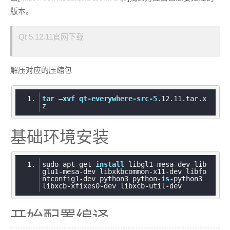
版本。
Qt 5.12.11官网下载
解压对应的压缩包
tar
 –
xvf
qt-everywhere-src-5
.12
.11
.tar
.x
z
基础环境安装
sudo apt-get 
install
 libgl1-mesa-dev lib
glu1-mesa-dev libxkbcommon-x11-dev libfo
ntconfig1-dev python3 python-
is
-python3 
开始配置编译